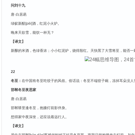
问刘十九
唐·白居易
绿蚁新醅[pēi]酒，红泥小火炉。
晚来天欲雪，能饮一杯无？
【译文】
新酿的米酒，色绿香浓；小小红泥炉，烧得殷红。天快黑了大雪将至，能否一
22
冬至：
在中国有冬至吃饺子的风俗。俗话说：冬至不端饺子碗，冻掉耳朵没人
邯郸冬至夜思家
唐·白居易
邯郸驿里逢冬至，抱膝灯前影伴身。
想得家中夜深坐，还应说着远行人。
【译文】