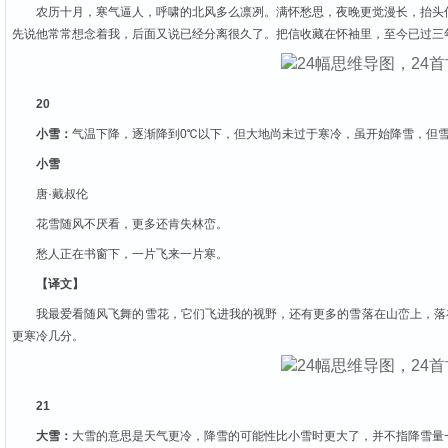
农历十月，寒气逼人，呼啸的北风多么凛冽。满怀愁思，夜晚更觉漫长，抬头
先说他常常想念着我，后面又说已经分离很久了。把信收藏在怀袖里，至今已过三
20
小雪：
气温下降，逐渐降到0℃以下，但大地尚未过于寒冷，虽开始降雪，但
小雪
唐·戴叔伦
花雪随风不厌看，更多还肯失林峦。
愁人正在书窗下，一片飞来一片寒。
【译文】
我最爱看随风飞舞的雪花，它们飞进我的视野，还有更多的雪落在山峦上，落
更寒冷几分。
21
大雪：
大雪的意思是天气更冷，降雪的可能性比小雪时更大了，并不指降雪量