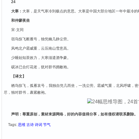
24
大寒：
大寒，是天气寒冷到极点的意思。大寒是中国大部分地区一年中最冷的
和仲蒙夜坐
宋·文同
宿鸟惊飞断雁号，独凭幽几静尘劳。
风鸣北户霜威重，云压南山雪意高。
少睡始知茶效力，大寒须遣酒争豪。
砚冰已合灯花老，犹对群书拥敝袍。
【译文】
栖鸟惊飞，孤雁哀号，我独自凭几而坐，一洗尘劳。霜威气重，北风呼啸，密
尽，独对群书，裹紧敝袍。
声明：尊重原创，素材来源网络，好的内容值得分享，如有侵权请联系删除。
Tags:
思维
古诗
诗词
节气