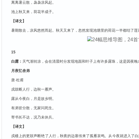
离离暑云散，袅袅凉风起。
池上秋又来，荷花半成子。
【译文】
暑期散去，凉风悠然而起。秋天又来了，忽然发现池塘里的荷花一半都结了莲
15
白露：
天气渐转凉，会在清晨时分发现地面和叶子上有许多露珠，这是因夜晚
月夜忆舍弟
唐·杜甫
戍鼓断人行，边秋一雁声。
露从今夜白，月是故乡明。
有弟皆分散，无家问死生。
寄书长不达，况乃未休兵。
【译文】
戍楼上的更鼓声断绝了人行，秋夜的边塞传来了孤雁哀鸣。从今夜就进入了白