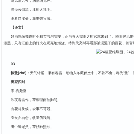
随风潜入夜，润物细无声。
野径云俱黑，江船火独明。
晓看红湿处，花重锦官城。
【译文】
好雨就像知道时令和节气的需要，正当春天需雨之时它就来到了。随着暖风悄
漆黑，只有江船上的灯火在明亮地燃烧。待到天亮时再看那被浸湿了的百花，锦官
03
惊蛰[zhé]：
天气转暖，渐有春雷，动物入冬藏伏土中，不饮不食，称为“蛰”，
田家四时
宋·梅尧臣
昨夜春雷作，荷锄理南陂[bēi]。
杏花将及候，农事不可迟。
蚕女亦自念，牧童仍我随。
田中逢老父，荷杖独熙熙。