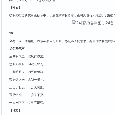
独出门前望野田，月明荞麦花如雪。
【译文】
被寒霜打过的灰白色秋草中，小虫在窃窃私语着，山村周围行人绝迹。我独自
19
立冬：
立，建始也，表示冬季自此开始。冬是终了的意思，有农作物收割后要
孟冬寒气至
孟冬寒气至，北风何惨栗。
愁多知夜长，仰观众星列。
三五明月满，四五詹兔缺。
客从远方来，遗我一书札。
上言长相思，下言久离别。
置书怀袖中，三岁字不灭。
一心抱区区，惧君不识察。
【译文】