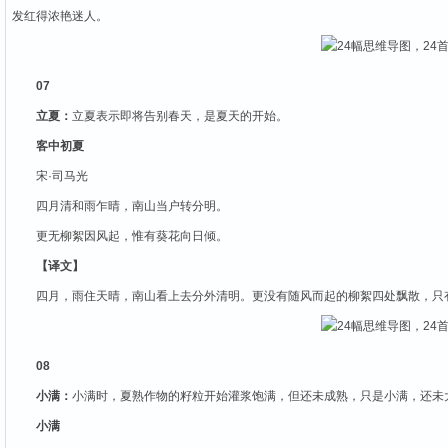
发红得浓艳迷人。
07
立夏：
立夏表示即将告别春天，是夏天的开始。
客中初夏
宋·司马光
四月清和雨乍晴，南山当户转分明。
更无柳絮因风起，惟有葵花向日倾。
【译文】
四月，雨住天晴，南山看上去分外清明。更没有随风而起的柳絮四处飘散，只
08
小满：
小满时，夏熟作物的籽粒开始灌浆饱满，但还未成熟，只是小满，还未
小满