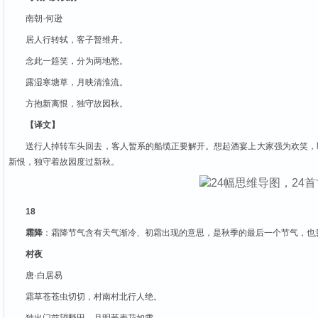
南朝·何逊
居人行转轼，客子暂维舟。
念此一筵笑，分为两地愁。
露湿寒塘草，月映清淮流。
方抱新离恨，独守故园秋。
【译文】
送行人掉转车头回去，客人暂系的船缆正要解开。想起酒宴上大家强为欢笑，
新恨，独守着故园度过新秋。
18
霜降
：霜降节气含有天气渐冷、初霜出现的意思，是秋季的最后一个节气，也
村夜
唐·白居易
霜草苍苍虫切切，村南村北行人绝。