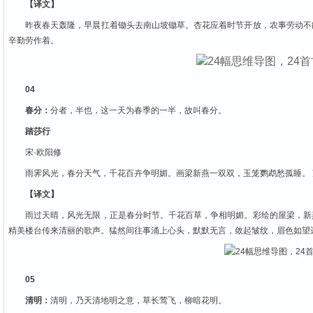
【译文】
昨夜春天轰隆，早晨扛着锄头去南山坡锄草。杏花应着时节开放，农事劳动不
辛勤劳作着。
04
春分：
分者，半也，这一天为春季的一半，故叫春分。
踏莎行
宋·欧阳修
雨霁风光，春分天气，千花百卉争明媚。画梁新燕一双双，玉笼鹦鹉愁孤睡。
【译文】
雨过天晴，风光无限，正是春分时节。千花百草，争相明媚。彩绘的屋梁，新
精美楼台传来清丽的歌声。猛然间往事涌上心头，默默无言，敛起皱纹，眉色如望
05
清明：
清明，乃天清地明之意，草长莺飞，柳暗花明。