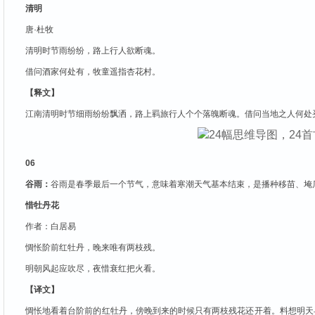
清明
唐·杜牧
清明时节雨纷纷，路上行人欲断魂。
借问酒家何处有，牧童遥指杏花村。
【释文】
江南清明时节细雨纷纷飘洒，路上羁旅行人个个落魄断魂。借问当地之人何处
06
谷雨：
谷雨是春季最后一个节气，意味着寒潮天气基本结束，是播种移苗、埯
惜牡丹花
作者：白居易
惆怅阶前红牡丹，晚来唯有两枝残。
明朝风起应吹尽，夜惜衰红把火看。
【译文】
惆怅地看着台阶前的红牡丹，傍晚到来的时候只有两枝残花还开着。料想明天