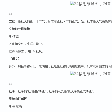
13
立秋
：是秋天的第一个节气，标志着孟秋时节的正式开始。秋季是天气由热转
立秋前一日览镜
唐·李益
万事销身外，生涯在镜中。
惟将两鬓雪，明日对秋风。
【译文】
身外一切往事都可以一笔勾销，仕途生涯都反映在这镜中。只有花白如雪的两
14
处暑
：处暑的“处”是指“终止”，处暑的意义是“夏天暑热正式终止”。
早秋曲江感怀
唐·白居易