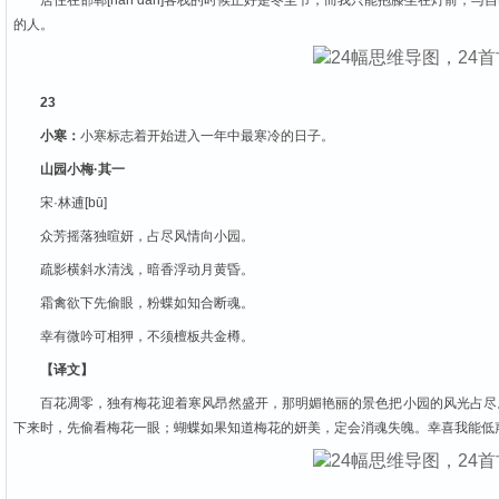
居住在邯郸[hán dān]客栈的时候正好是冬至节，而我只能抱膝坐在灯前
的人。
23
小寒：
小寒标志着开始进入一年中最寒冷的日子。
山园小梅·其一
宋·林逋[bū]
众芳摇落独暄妍，占尽风情向小园。
疏影横斜水清浅，暗香浮动月黄昏。
霜禽欲下先偷眼，粉蝶如知合断魂。
幸有微吟可相狎，不须檀板共金樽。
【译文】
百花凋零，独有梅花迎着寒风昂然盛开，那明媚艳丽的景色把小园的风光占尽
下来时，先偷看梅花一眼；蝴蝶如果知道梅花的妍美，定会消魂失魄。幸喜我能低