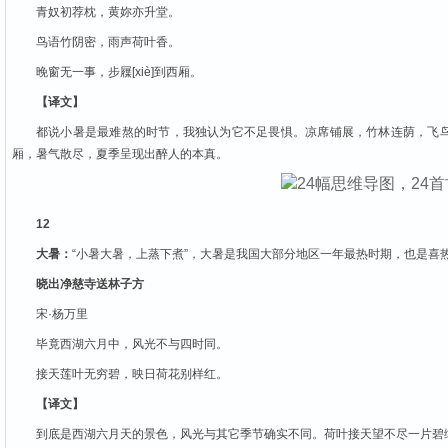
青奴初荐枕，黄妳亦升堂。
鸟语竹阴密，雨声荷叶香。
晚窗无一事，步屧[xiè]到西厢。
【译文】
都说小暑是最难熬的时节，我独认为它不足畏惧。凉席铺展，竹林连荫，飞
厢，暑气散尽，夏季呈现出醉人的本真。
12
大暑：
“小暑大暑，上蒸下煮”，大暑是我国大部分地区一年最热时期，也是喜
晓出净慈寺送林子方
宋·杨万里
毕竟西湖六月中，风光不与四时同。
接天莲叶无穷碧，映日荷花别样红。
【译文】
到底是西湖六月天的景色，风光与其它季节确实不同。荷叶接天望不尽一片碧