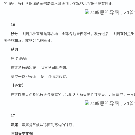
的消息。寄往洛阳城的家书老是不能送到，何况战乱频繁还没有停止。
16
秋分：
太阳几乎直射地球赤道，全球各地昼夜等长。秋分过后，太阳直射点继
南半球相反。故秋分也称降分。
秋词
唐·刘禹锡
自古逢秋悲寂寥， 我言秋日胜春朝。
晴空一鹤排云上， 便引诗情到碧霄。
【译文】
自古以来人们都说秋天是凄凉的，我却认为秋天要胜过春天。万里晴空，一只
17
寒露：
寒露是气候从凉爽到寒冷的过渡。
与胡兴安夜别