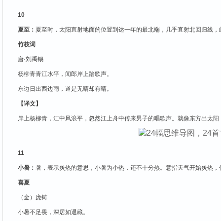
10
夏至：
夏至时，太阳直射地面的位置到达一年的最北端，几乎直射北回归线，
竹枝词
唐·刘禹锡
杨柳青青江水平，闻郎岸上踏歌声。
东边日出西边雨，道是无晴却有晴。
【译文】
岸上杨柳青，江中风浪平，忽然江上舟中传来男子的唱歌声。就像东方出太阳
11
小暑：
暑，表示炎热的意思，小暑为小热，还不十分热。意指天气开始炎热，
喜夏
（金）庞铸
小暑不足畏，深居如退藏。