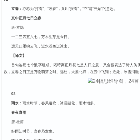
立春：
亦称为“打春”、“咬春”，又叫“报春”，“立”是“开始”的意思。
京中正月七日立春
唐·罗隐
一二三四五六七，万木生芽是今日。
远天归雁拂云飞，近水游鱼迸冰出。
【译文】
首句连用七个数字组成。既暗寓正月初七是人日之意，又含蓄表达了诗人仿
数，立春之日正是万物萌芽之时。远处，大雁北归，在云中飞翔；近处，冰雪消融
02
雨水：
雨水时节，春风遍吹，冰雪融化，雨水增多。
春夜喜雨
唐·杜甫
好雨知时节，当春乃发生。